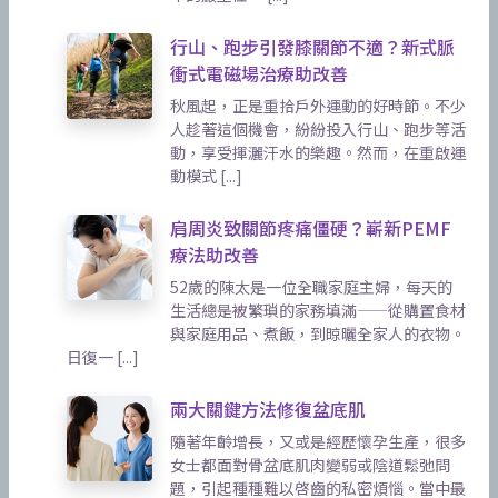
行山、跑步引發膝關節不適？新式脈
衝式電磁場治療助改善
秋風起，正是重拾戶外運動的好時節。不少
人趁著這個機會，紛紛投入行山、跑步等活
動，享受揮灑汗水的樂趣。然而，在重啟運
動模式 [...]
肩周炎致關節疼痛僵硬？嶄新PEMF
療法助改善
52歲的陳太是一位全職家庭主婦，每天的
生活總是被繁瑣的家務填滿——從購置食材
與家庭用品、煮飯，到晾曬全家人的衣物。
日復一 [...]
兩大關鍵方法修復盆底肌
隨著年齡增長，又或是經歷懷孕生產，很多
女士都面對骨盆底肌肉變弱或陰道鬆弛問
題，引起種種難以啓齒的私密煩惱。當中最