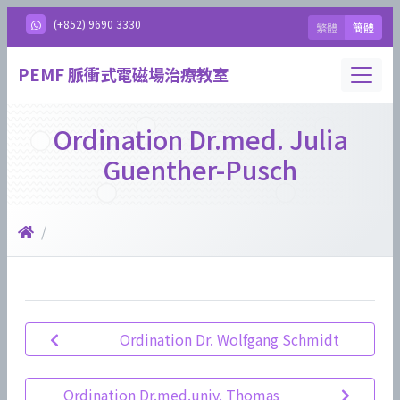
(+852) 9690 3330
繁體
簡體
Toggle
PEMF 脈衝式電磁場治療教室
Ordination Dr.med. Julia
Guenther-Pusch
/
Ordination Dr. Wolfgang Schmidt
Ordination Dr.med.univ. Thomas