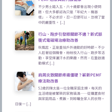
不少男士踏入五、六十歲都會出現小便問
題，但大多都認為只是「年紀大，機器
壞」，不必求診，忍一忍便可以，忽視了當
中的嚴重性。 [...]
行山、跑步引發膝關節不適？新式脈
衝式電磁場治療助改善
秋風起，正是重拾戶外運動的好時節。不少
人趁著這個機會，紛紛投入行山、跑步等活
動，享受揮灑汗水的樂趣。然而，在重啟運
動模式 [...]
肩周炎致關節疼痛僵硬？嶄新PEMF
療法助改善
52歲的陳太是一位全職家庭主婦，每天的
生活總是被繁瑣的家務填滿——從購置食材
與家庭用品、煮飯，到晾曬全家人的衣物。
日復一 [...]