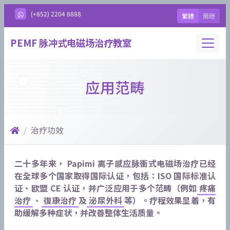
(+852) 2204 8888
繁體
簡體
Toggle
PEMF 脉冲式电磁场治疗教室
应用范畴
/
治疗功效
二十多年来， Papimi 离子感应脉衝式电磁场治疗已经
在全球多个国家取得国际认证，包括：ISO 国际标准认
证、欧盟 CE 认证，并广泛应用于多个范畴（例如
疼痛
治疗
、
復康治疗
及
泌尿外科
等）。疗程效果显着，有
助缓解多种症状，并改善整体生活质量。