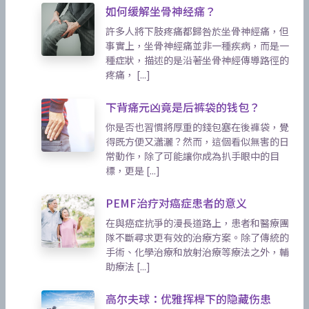
如何缓解坐骨神经痛？
許多人將下肢疼痛都歸咎於坐骨神經痛，但
事實上，坐骨神經痛並非一種疾病，而是一
種症狀，描述的是沿著坐骨神經傳導路徑的
疼痛， [...]
下背痛元凶竟是后裤袋的钱包？
你是否也習慣將厚重的錢包塞在後褲袋，覺
得既方便又瀟灑？然而，這個看似無害的日
常動作，除了可能讓你成為扒手眼中的目
標，更是 [...]
PEMF治疗对癌症患者的意义
在與癌症抗爭的漫長道路上，患者和醫療團
隊不斷尋求更有效的治療方案。除了傳統的
手術、化學治療和放射治療等療法之外，輔
助療法 [...]
高尔夫球：优雅挥桿下的隐藏伤患